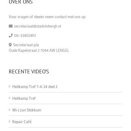
OVER ONS
Voor vragen of ideeën neem contact met ons op.
secretariaat@stadstvbergh.nl
06-33803851
Secretariaat p/a
Oude Kapelstraat 2 7044 AW LENGEL
RECENTE VIDEO’S
Heitkamp Tref 7-4-'24 deel 2
Heitkamp Tref
Wi-j zun Stökkum
Repair Café