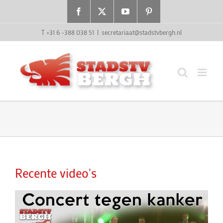
Ga
Facebook
X
YouTube
Pinterest
naar
inhoud
T +31 6 -388 038 51
|
secretariaat@stadstvbergh.nl
Recente video's