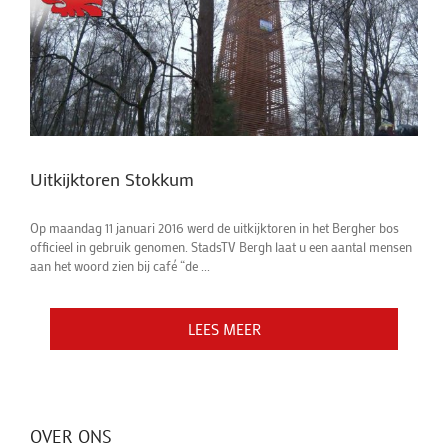
Uitkijktoren Stokkum
Op maandag 11 januari 2016 werd de uitkijktoren in het Bergher bos
officieel in gebruik genomen. StadsTV Bergh laat u een aantal mensen
aan het woord zien bij café “de ...
LEES MEER
LEES MEER
LEES MEER
OVER ONS