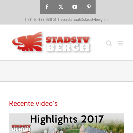
Ga
Facebook
X
YouTube
Pinterest
naar
inhoud
T +31 6 -388 038 51
|
secretariaat@stadstvbergh.nl
Recente video's