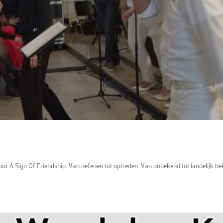
oor A Sign Of Friendship. Van oefenen tot optreden. Van onbekend tot landelijk be