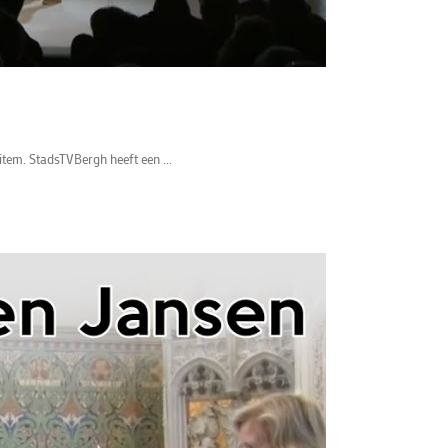
item. StadsTVBergh heeft een ...