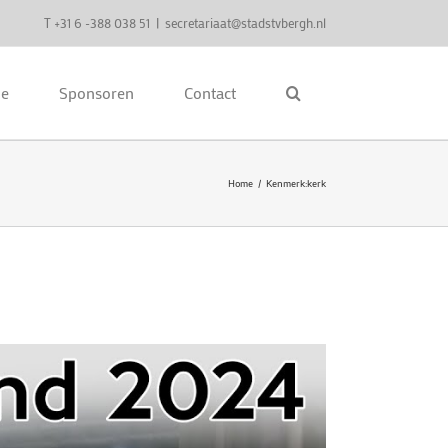
T +31 6 -388 038 51
|
secretariaat@stadstvbergh.nl
ie
Sponsoren
Contact
Home
Kenmerk:
kerk