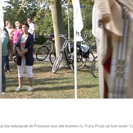
oe belangriek de Processie veur alle Azemers is. Frans Pruijs zei toen aover ‘t 20