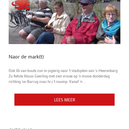
Naor de mark(t)
Ook lûi van buute zun ni-jsgierig naor 't stadsplein van 's-Heerenbarg.
Zo fietste Alouis Geerling met zien vrouw op 'n mooie donderdag
richting 'se-Barrug zoas hi-j 't nuump. Vanaf 'n ...
LEES MEER