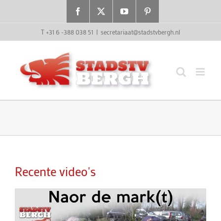
Ga
Facebook
X
YouTube
Pinterest
naar
inhoud
T +31 6 -388 038 51
|
secretariaat@stadstvbergh.nl
Recente video's